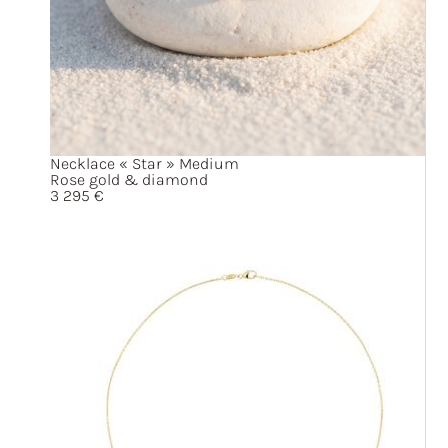
Necklace
« Star »
Medium
Rose gold & diamond
3 295
€