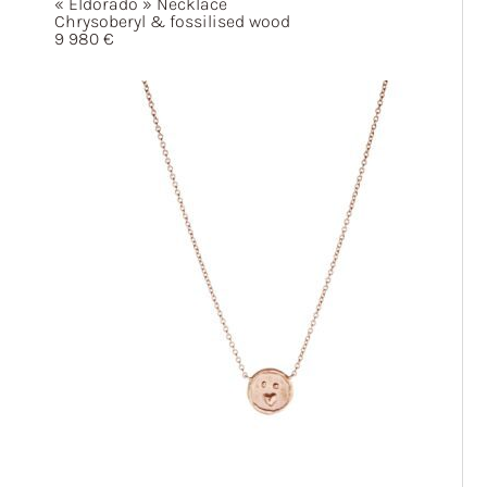
« Eldorado »
Necklace
Chrysoberyl & fossilised wood
9 980
€