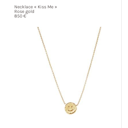
Necklace
« Kiss
Me »
Rose gold
850
€