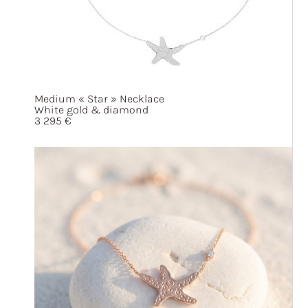
Medium
« Star »
Necklace
White gold & diamond
3 295
€