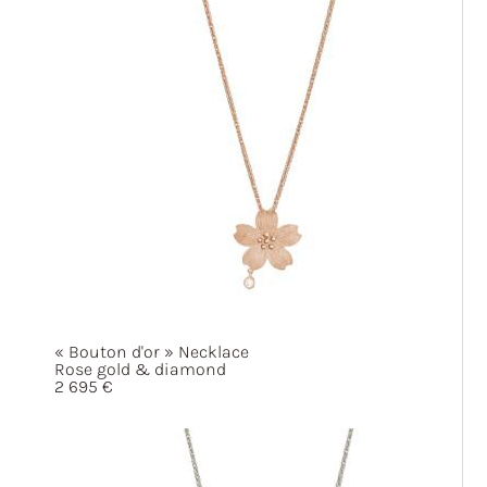
« Bouton
d'or »
Necklace
Rose gold & diamond
2 695
€