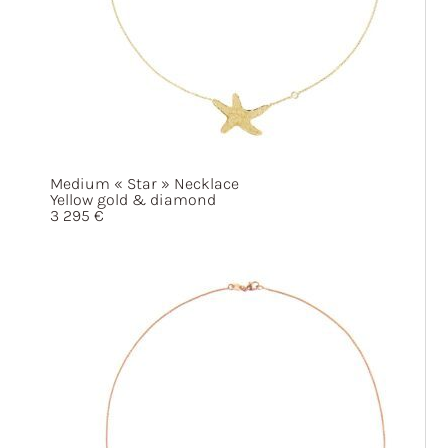
Medium
« Star »
Necklace
Yellow gold & diamond
3 295
€