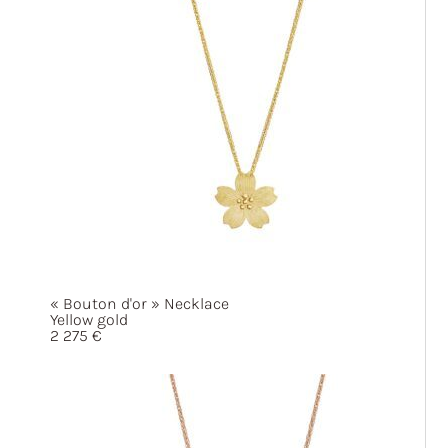
« Bouton
d'or »
Necklace
Yellow gold
2 275
€