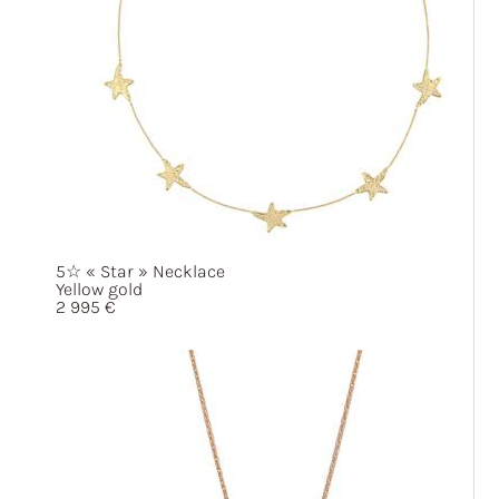
5☆
« Star »
Necklace
Yellow gold
2 995
€