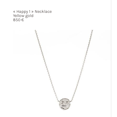
« Happy
1 »
Necklace
Yellow gold
850
€