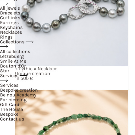
All jewels
Bracelets
Cufflinks
Earrings
Keychains
Necklaces
Rings
Collections
All collections
Lëtzebuerg
Smile At Me
Bouton d’Or
« Pythie »
Necklace
Star
Unique creation
Services
12 500
€
Services
Bespoke creation
Belnou Academy
Ear piercing
Gift Card
The House
Bespoke
Contact us