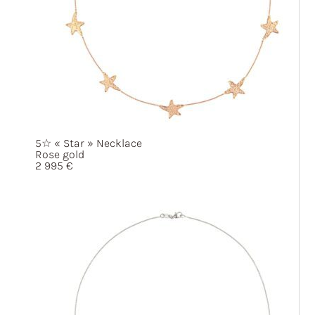
5☆
« Star »
Necklace
Rose gold
2 995
€