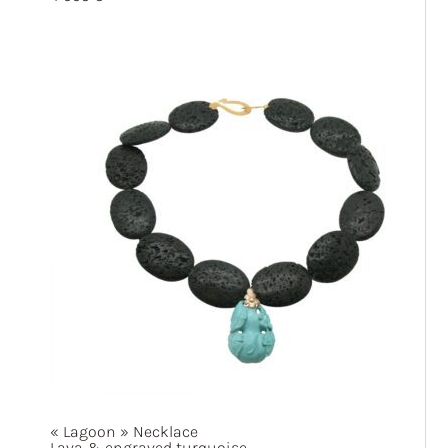
« Lagoon »
Necklace
Lava & engraved turquoise