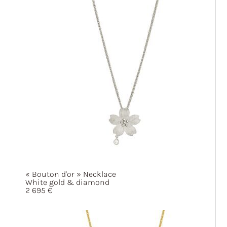
« Bouton
d'or »
Necklace
White gold & diamond
2 695
€