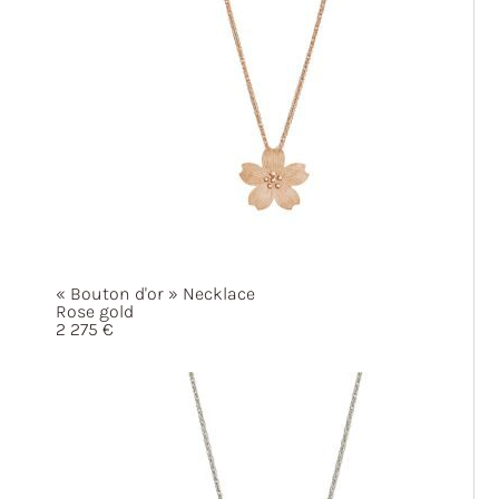
« Bouton
d'or »
Necklace
Rose gold
2 275
€