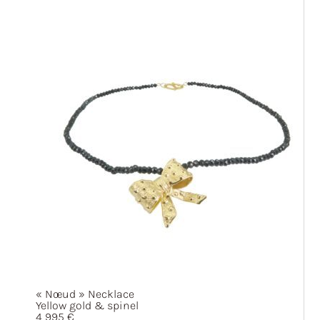
« Nœud »
Necklace
Yellow gold & spinel
4 995
€