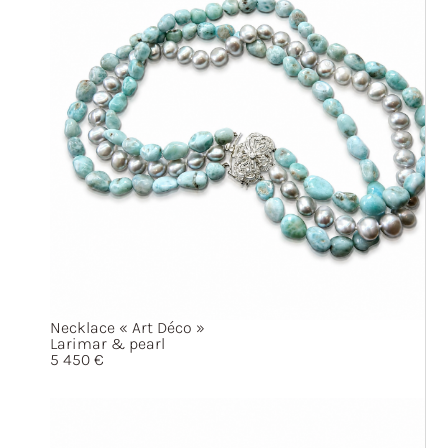
Necklace
« Art
Déco »
Larimar & pearl
5 450
€