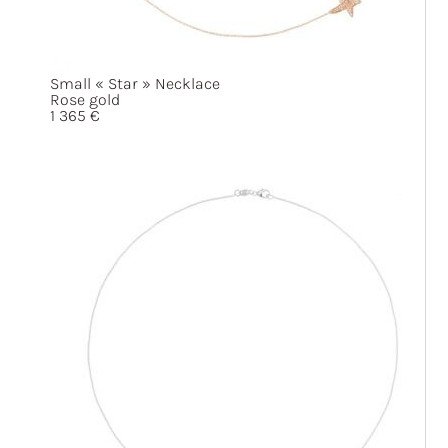
Small
« Star »
Necklace
Rose gold
1 365
€