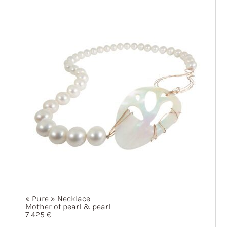
« Pure »
Necklace
Mother of pearl & pearl
7 425
€