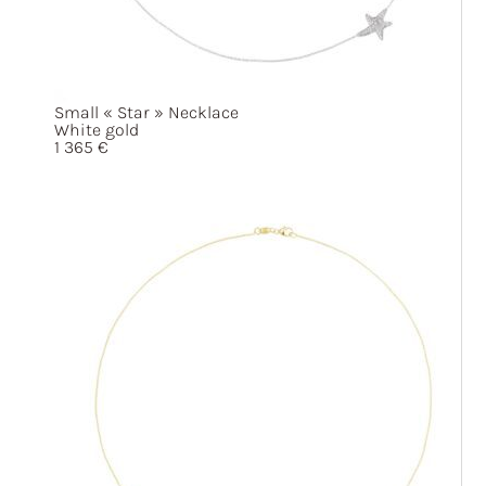
Small
« Star »
Necklace
White gold
1 365
€