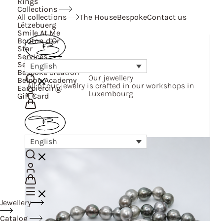
Rings
Collections
All collections
The House
Bespoke
Contact us
Lëtzebuerg
Smile At Me
Bouton d’Or
Star
Services
Services
English
Bespoke creation
Our jewellery
Belnou Academy
All of our jewelry is crafted in our workshops in
Ear piercing
Luxembourg
Gift Card
English
Jewellery
Catalog