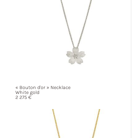
« Bouton
d'or »
Necklace
White gold
2 275
€