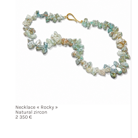
Necklace
« Rocky »
Natural zircon
2 350
€