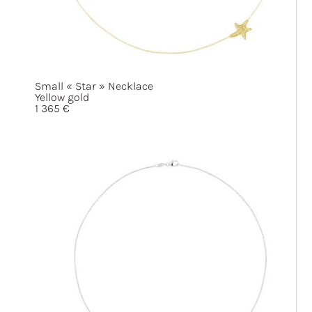
Small
« Star »
Necklace
Yellow gold
1 365
€