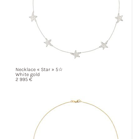
Necklace
« Star »
5☆
White gold
2 995
€