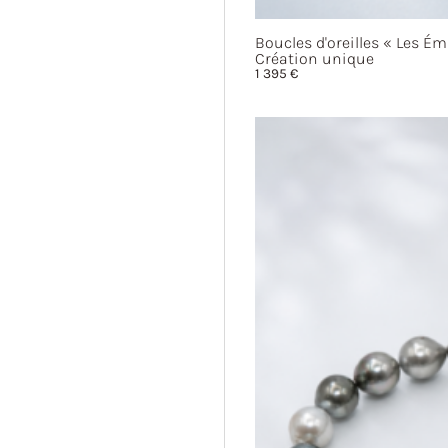
Boucles d'oreilles
« Les
Ém
Création unique
1 395
€