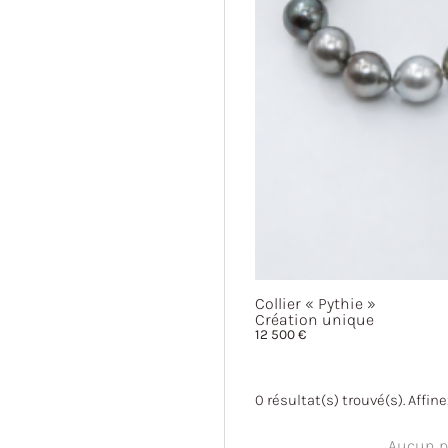
Collier
« Pythie »
Création unique
12 500
€
0
résultat(s) trouvé(s). Affin
Aucun pr