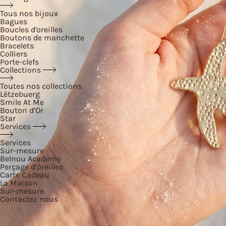
Tous nos bijoux
Bagues
Boucles d'oreilles
Boutons de manchette
Bracelets
Colliers
Porte-clefs
Collections
Toutes nos collections
Lëtzebuerg
Smile At Me
Bouton d’Or
Star
Services
Services
Sur-mesure
Belnou Academy
Perçage d’oreilles
Carte Cadeau
La Maison
Sur-mesure
Contactez nous