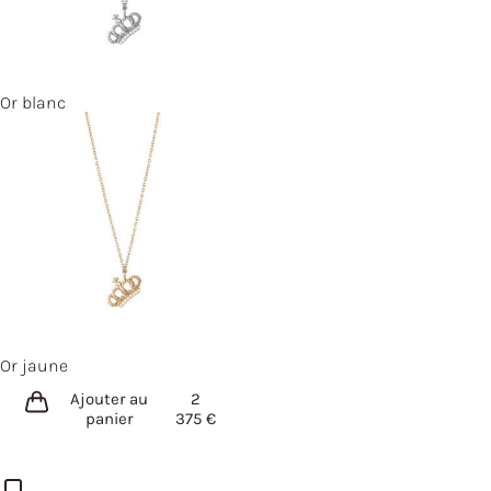
Or blanc
Or jaune
Ajouter au
2
panier
375
€