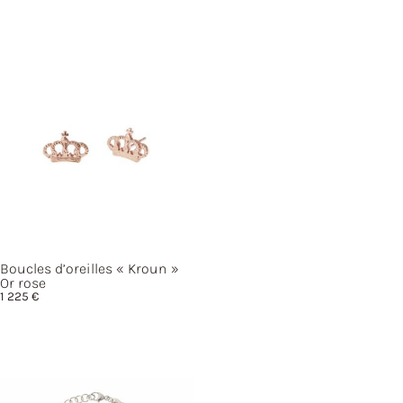
Boucles d’oreilles
« Kroun »
Or rose
1 225
€