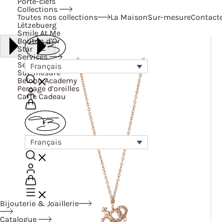
Porte-clefs
Collections
Toutes nos collections
La Maison
Sur-mesure
Contact
Lëtzebuerg
Smile At Me
Bouton d’Or
Star
Services
Services
Français
Sur-mesure
Belnou Academy
Perçage d’oreilles
Carte Cadeau
Français
Bijouterie & Joaillerie
Catalogue