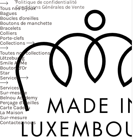
Politique de confidentialité
Conditions Générales de Vente
Tous nos bijoux
Bagues
Boucles d'oreilles
Boutons de manchette
Bracelets
Colliers
Porte-clefs
Collections
Toutes nos collections
Lëtzebuerg
Smile At Me
Bouton d’Or
Star
Services
Services
Sur-mesure
Belnou Academy
Perçage d’oreilles
Carte Cadeau
La Maison
Sur-mesure
Contactez nous