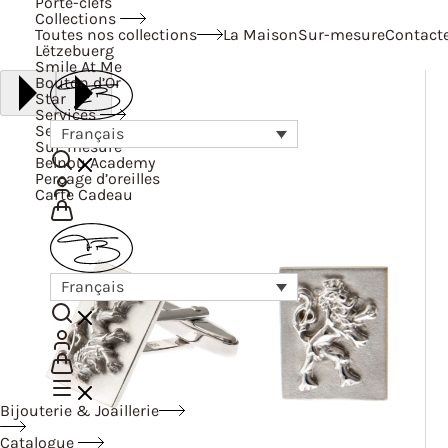
Porte-clefs
Collections
Toutes nos collections
La Maison
Sur-mesure
Contact
Lëtzebuerg
Smile At Me
Bouton d’Or
Star
Services
Services
Français
Sur-mesure
Belnou Academy
Perçage d’oreilles
Carte Cadeau
Français
Bijouterie & Joaillerie
Catalogue