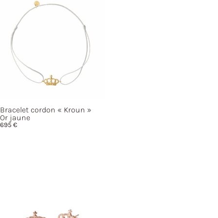
Bracelet cordon
« Kroun »
Or jaune
695
€