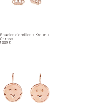
Boucles d’oreilles
« Kroun »
Or rose
1 225
€