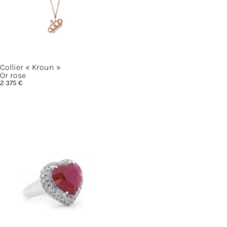
Collier
« Kroun »
Or rose
2 375
€