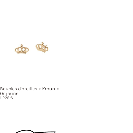
Boucles d’oreilles
« Kroun »
Or jaune
1 225
€