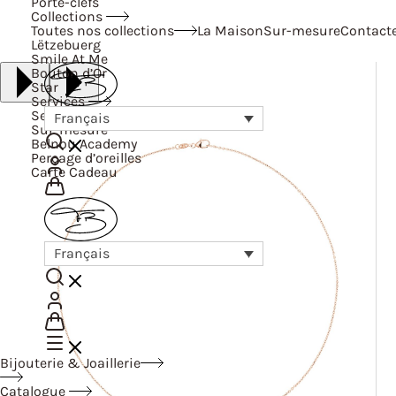
Porte-clefs
Collections
Toutes nos collections
La Maison
Sur-mesure
Contact
Lëtzebuerg
Smile At Me
Bouton d’Or
Star
Services
Services
Français
Sur-mesure
Belnou Academy
Perçage d’oreilles
Carte Cadeau
Français
Bijouterie & Joaillerie
Catalogue