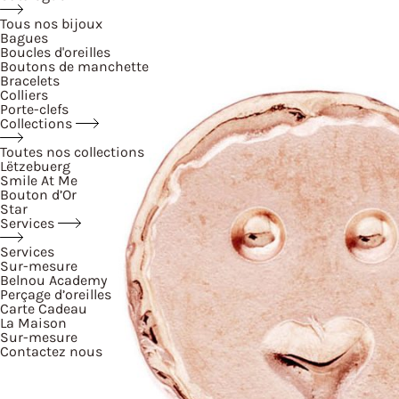
Tous nos bijoux
Bagues
Boucles d'oreilles
Boutons de manchette
Bracelets
Colliers
Porte-clefs
Collections
Toutes nos collections
Lëtzebuerg
Smile At Me
Bouton d’Or
Star
Services
Services
Sur-mesure
Belnou Academy
Perçage d’oreilles
Carte Cadeau
La Maison
Sur-mesure
Contactez nous