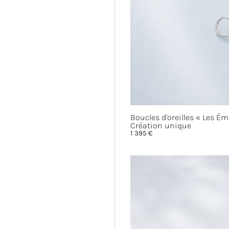
Boucles d'oreilles
« Les
Ém
Création unique
1 395
€