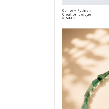
Collier
« Pythie »
Création unique
12 500
€