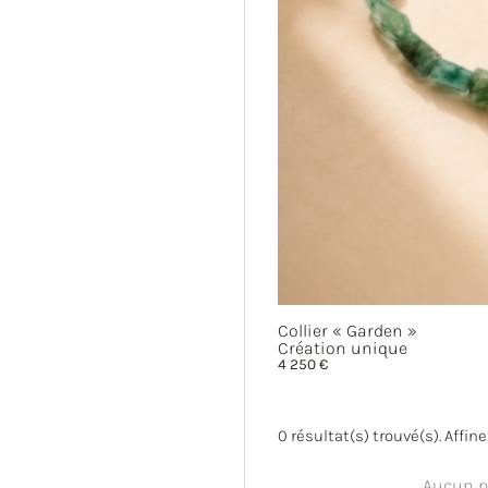
Collier
« Garden »
Création unique
4 250
€
0
résultat(s) trouvé(s). Affin
Aucun pr