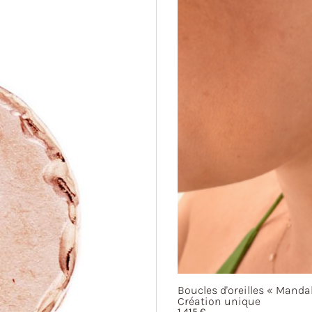
Boucles d'oreilles
« Mandal
Création unique
1 415
€