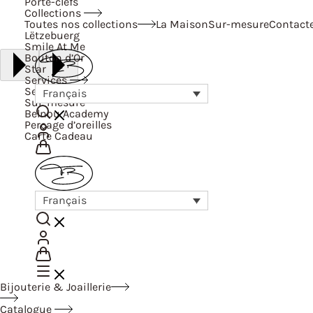
Porte-clefs
Collections
Toutes nos collections
La Maison
Sur-mesure
Contact
Lëtzebuerg
Smile At Me
Bouton d’Or
Star
Services
Services
Français
Sur-mesure
Belnou Academy
Perçage d’oreilles
Carte Cadeau
Français
Bijouterie & Joaillerie
Catalogue