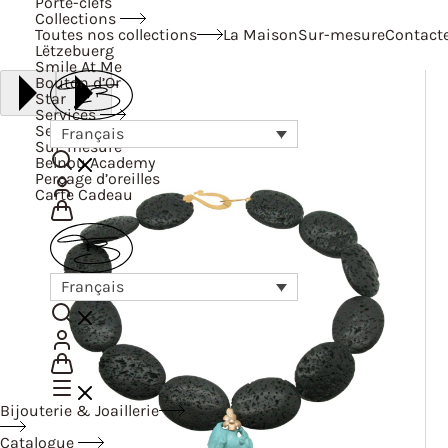
Porte-clefs
Collections
Toutes nos collections
La Maison
Sur-mesure
Contact
Lëtzebuerg
Smile At Me
Bouton d’Or
Star
Services
Services
Français
Sur-mesure
Belnou Academy
Perçage d’oreilles
Carte Cadeau
Français
Bijouterie & Joaillerie
Catalogue