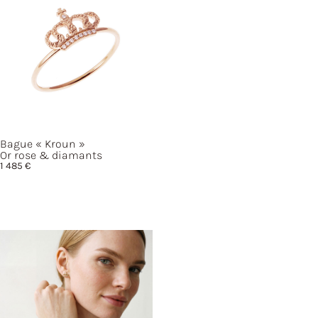
Bague
« Kroun »
Or rose & diamants
1 485
€