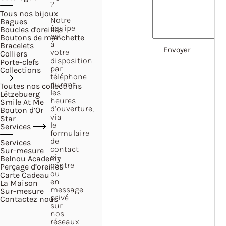
?
Tous nos bijoux
Notre
Bagues
équipe
Boucles d'oreilles
est
Boutons de manchette
à
Bracelets
votre
Colliers
disposition
Porte-clefs
par
Collections
téléphone
durant
Toutes nos collections
les
Lëtzebuerg
heures
Smile At Me
d’ouverture,
Bouton d’Or
via
Star
le
Services
formulaire
de
Services
contact
Sur-mesure
ci-
Belnou Academy
contre
Perçage d’oreilles
ou
Carte Cadeau
en
La Maison
message
Sur-mesure
privé
Contactez nous
sur
nos
réseaux