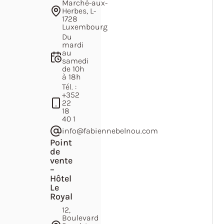
Marché-aux-
Herbes, L-
1728
Luxembourg
Du
mardi
au
samedi
de 10h
à 18h
Tél. :
+352
22
18
40 1
info@fabiennebelnou.com
Point
de
vente
–
Hôtel
Le
Royal
12,
Boulevard