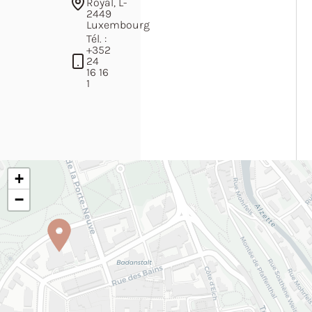
Royal, L-
2449
Luxembourg
Tél. :
+352
24
16 16
1
+
−