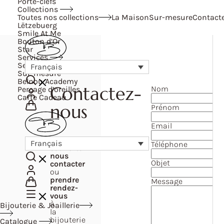
Porte-clefs
Collections
Toutes nos collections
La Maison
Sur-mesure
Contact
Lëtzebuerg
Smile At Me
Bouton d’Or
Star
Services
Services
Français
Sur-mesure
Belnou Academy
Contactez-
Nom
Perçage d’oreilles
Carte Cadeau
nous
Prénom
Email
Vous
Français
Téléphone
souhaitez
nous
Objet
contacter
ou
prendre
Message
rendez-
vous
à
Bijouterie & Joaillerie
la
bijouterie
Catalogue