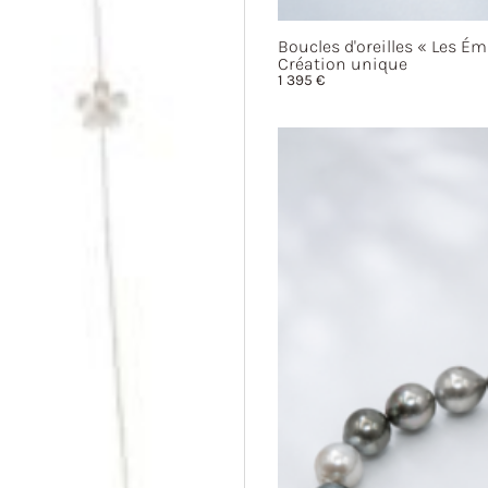
Boucles d'oreilles
« Les
Ém
Création unique
1 395
€