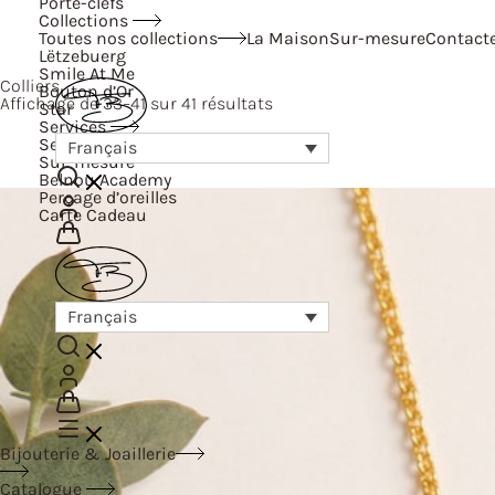
Porte-clefs
Collections
Toutes nos collections
La Maison
Sur-mesure
Contact
Lëtzebuerg
Smile At Me
Colliers
Bouton d’Or
Affichage de 33–41 sur 41 résultats
Star
Services
Services
Français
Sur-mesure
Belnou Academy
Perçage d’oreilles
Carte Cadeau
Français
Bijouterie & Joaillerie
Catalogue