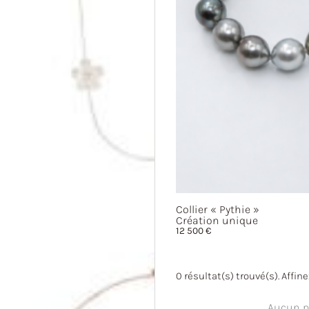
Collier
« Pythie »
Création unique
12 500
€
0
résultat(s) trouvé(s). Affin
Aucun pr