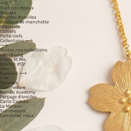
Tous nos bijoux
Bagues
Boucles d'oreilles
Boutons de manchette
Bracelets
Colliers
Porte-clefs
Collections
Toutes nos collections
Lëtzebuerg
Smile At Me
Bouton d’Or
Star
Services
Services
Sur-mesure
Belnou Academy
Perçage d’oreilles
Carte Cadeau
La Maison
Sur-mesure
Contactez nous