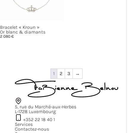
Bracelet
« Kroun »
Or blanc & diamants
2 080
€
1
2
3
→
5, rue du Marché-aux-Herbes
L-1728 Luxembourg
+352 22 18 40 1
Services
Contactez-nous