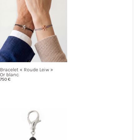
Bracelet
« Roude
Leiw »
Or blanc
750
€