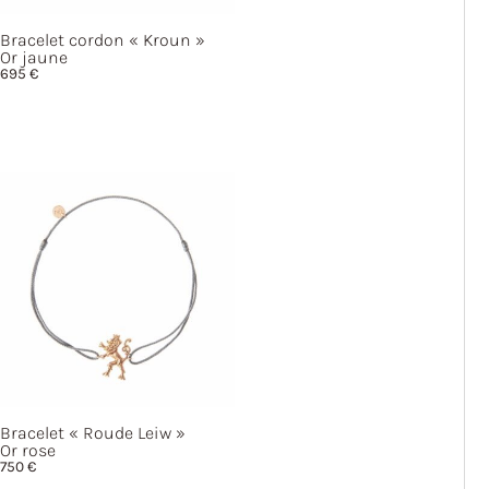
Bracelet cordon
« Kroun »
Or jaune
695
€
Bracelet
« Roude
Leiw »
Or rose
750
€