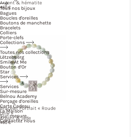
Argent & hématite
460
€
Tous nos bijoux
Bagues
Boucles d'oreilles
Boutons de manchette
Bracelets
Colliers
Porte-clefs
Collections
Toutes nos collections
Lëtzebuerg
Smile At Me
Bouton d’Or
Star
Services
Services
Sur-mesure
Belnou Academy
Perçage d’oreilles
Carte Cadeau
Bracelet Portrait
« Roude
La Maison
Leiw »
Sur-mesure
Argent & jade
Contactez nous
460
€