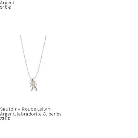
Argent
940
€
Sautoir
« Roude
Leiw »
Argent, labradorite & perles
735
€