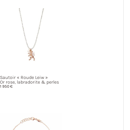
Sautoir
« Roude
Leiw »
Or rose, labradorite & perles
1 950
€