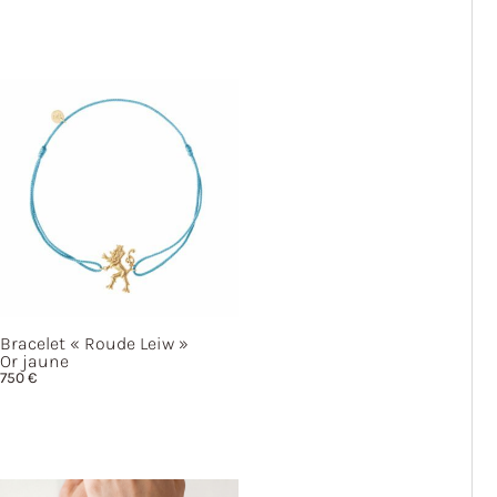
Bracelet
« Roude
Leiw »
Or jaune
750
€