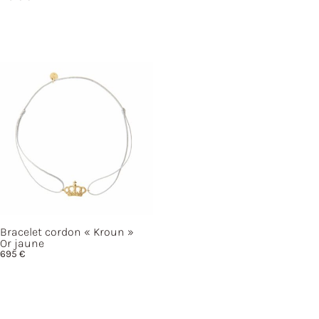
Bracelet cordon
« Kroun »
Or jaune
695
€