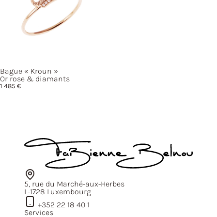
Bague
« Kroun »
Or rose & diamants
1 485
€
5, rue du Marché-aux-Herbes
L-1728 Luxembourg
+352 22 18 40 1
Services