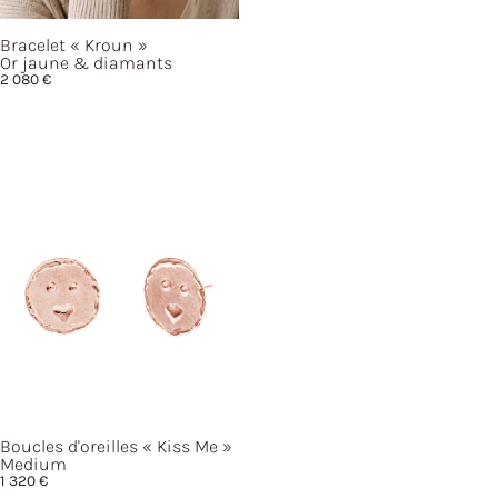
Bracelet
« Kroun »
Or jaune & diamants
2 080
€
Boucles d'oreilles
« Kiss
Me »
Medium
1 320
€