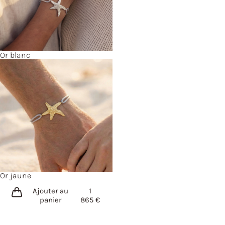
Or blanc
Or jaune
Ajouter au
1
panier
865
€