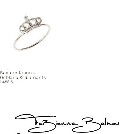
Bague
« Kroun »
Or blanc & diamants
1 485
€