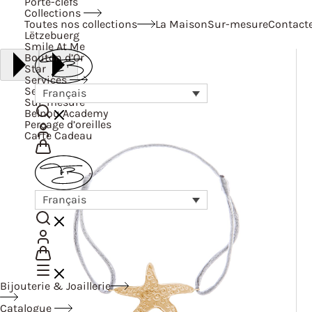
Porte-clefs
Collections
Toutes nos collections
La Maison
Sur-mesure
Contact
Lëtzebuerg
Smile At Me
Bouton d’Or
Star
Services
Services
Français
Sur-mesure
Belnou Academy
Perçage d’oreilles
Carte Cadeau
Français
Bijouterie & Joaillerie
Catalogue