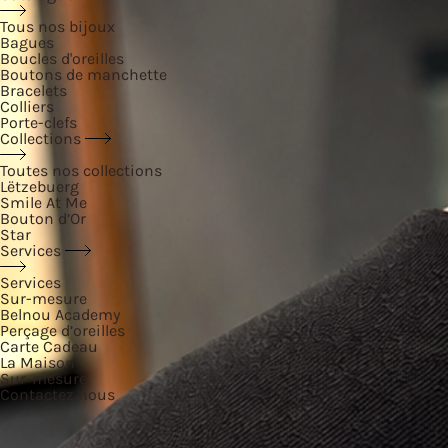
Tous nos bijoux
Bagues
Boucles d'oreilles
Boutons de manchette
Bracelets
Colliers
Porte-clefs
Collections
Toutes nos collections
Lëtzebuerg
Smile At Me
Bouton d’Or
Star
Services
Services
Sur-mesure
Belnou Academy
Perçage d’oreilles
Carte Cadeau
La Maison
Sur-mesure
Contactez nous