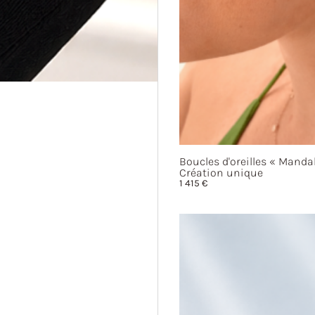
Boucles d'oreilles
« Mandal
Création unique
1 415
€