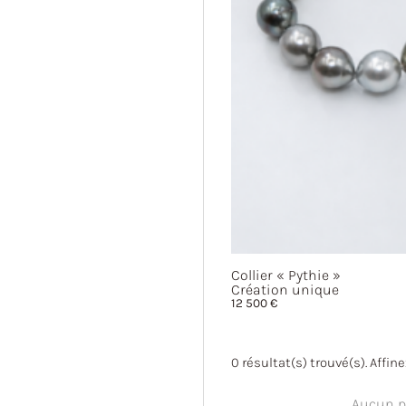
Collier
« Pythie »
Création unique
12 500
€
0
résultat(s) trouvé(s). Affin
Aucun pr