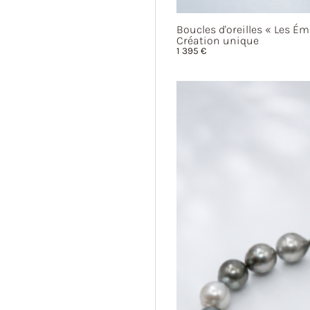
Boucles d'oreilles
« Les
Ém
Création unique
1 395
€