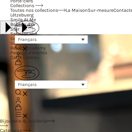
Porte-clefs
Collections
Toutes nos collections
La Maison
Sur-mesure
Contact
Lëtzebuerg
Smile At Me
Bouton d’Or
Star
Services
Services
Français
Sur-mesure
Belnou Academy
Perçage d’oreilles
Carte Cadeau
Français
Bijouterie & Joaillerie
Catalogue