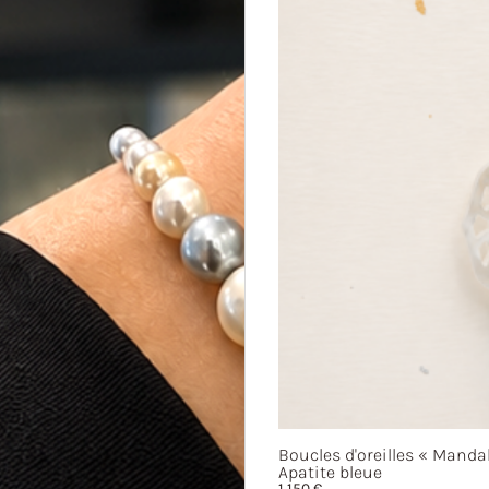
Boucles d'oreilles
« Mandal
Apatite bleue
1 150
€