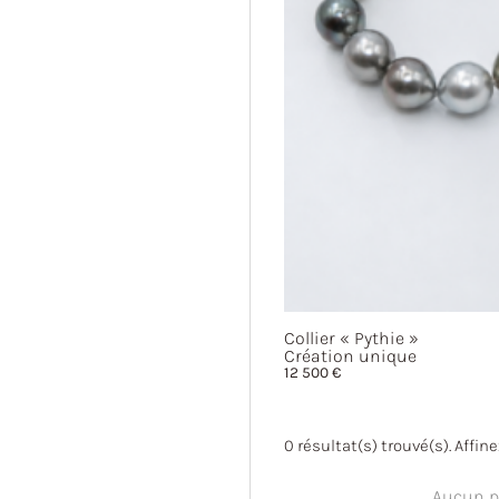
Collier
« Pythie »
Création unique
12 500
€
0
résultat(s) trouvé(s). Affin
Aucun pr