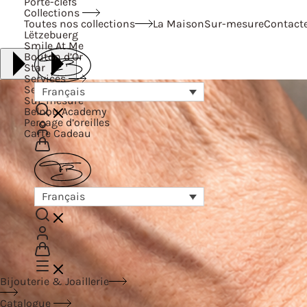
Porte-clefs
Collections
Toutes nos collections
La Maison
Sur-mesure
Contact
Lëtzebuerg
Smile At Me
Bouton d’Or
Star
Services
Services
Français
Sur-mesure
Belnou Academy
Perçage d’oreilles
Carte Cadeau
Français
Bijouterie & Joaillerie
Catalogue