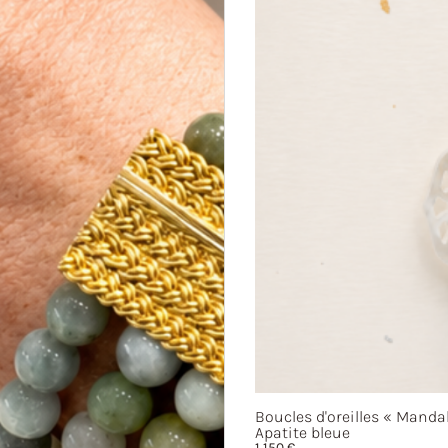
Boucles d'oreilles
« Mandal
Apatite bleue
1 150
€