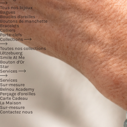
Tous nos bijoux
Bagues
Boucles d'oreilles
Boutons de manchette
Bracelets
Colliers
Porte-clefs
Collections
Toutes nos collections
Lëtzebuerg
Smile At Me
Bouton d’Or
Star
Services
Services
Sur-mesure
Belnou Academy
Perçage d’oreilles
Carte Cadeau
La Maison
Sur-mesure
Contactez nous