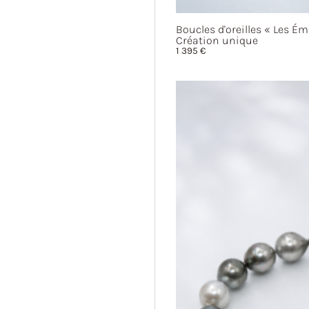
Boucles d'oreilles
« Les
Ém
Création unique
1 395
€