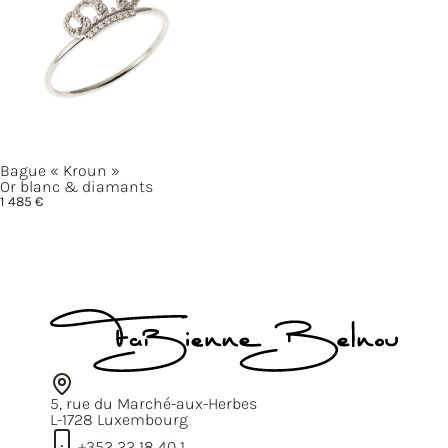
Bague
« Kroun »
Or blanc & diamants
1 485
€
5, rue du Marché-aux-Herbes
L-1728 Luxembourg
+352 22 18 40 1