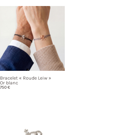
Bracelet
« Roude
Leiw »
Or blanc
750
€