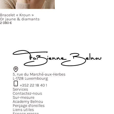
Bracelet
« Kroun »
Or jaune & diamants
2 080
€
5, rue du Marché-aux-Herbes
L-1728 Luxembourg
+352 22 18 40 1
Services
Contactez-nous
Sur-mesure
Academy Belnou
Perçage d’oreilles
Liens utiles
Espace presse