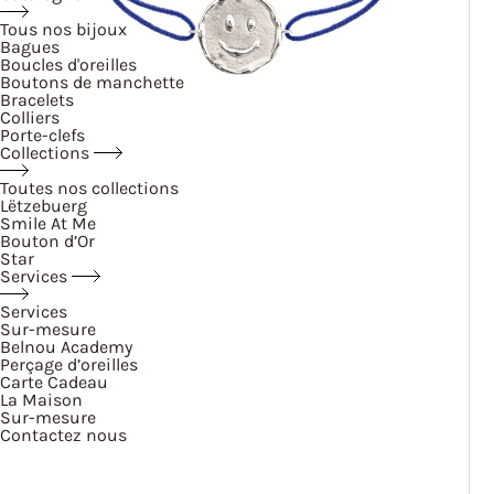
Tous nos bijoux
Bagues
Boucles d'oreilles
Boutons de manchette
Bracelets
Colliers
Porte-clefs
Collections
Toutes nos collections
Lëtzebuerg
Smile At Me
Bouton d’Or
Star
Services
Services
Sur-mesure
Belnou Academy
Perçage d’oreilles
Carte Cadeau
La Maison
Sur-mesure
Contactez nous