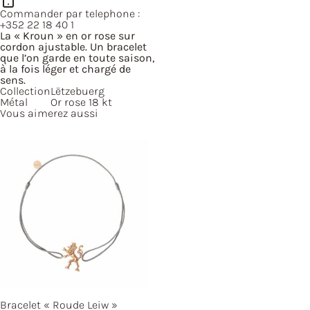
Commander par telephone :
+352 22 18 40 1
La « Kroun » en or rose sur
cordon ajustable. Un bracelet
que l’on garde en toute saison,
à la fois léger et chargé de
sens.
Collection
Lëtzebuerg
Métal
Or rose 18 kt
Vous aimerez aussi
Bracelet
« Roude
Leiw »