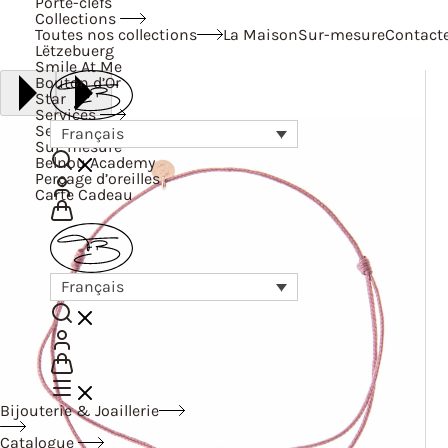
Porte-clefs
Collections
Toutes nos collections
La Maison
Sur-mesure
Contact
Lëtzebuerg
Smile At Me
Bouton d’Or
Star
Services
Services
Français
Sur-mesure
Belnou Academy
Perçage d’oreilles
Carte Cadeau
Français
Bijouterie & Joaillerie
Catalogue