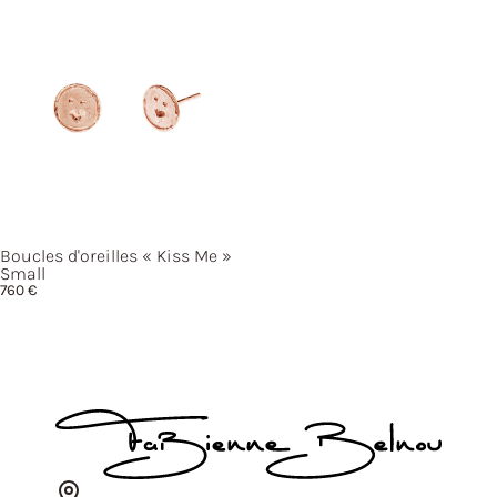
Boucles d'oreilles
« Kiss
Me »
Small
760
€