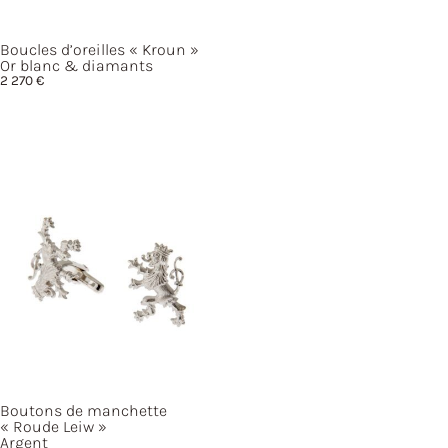
Boucles d’oreilles
« Kroun »
Or blanc & diamants
2 270
€
Boutons de manchette
« Roude
Leiw »
Argent