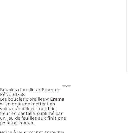
Boucles d'oreilles
« Emma »
Réf: #
61758
Les boucles d’oreilles
« Emma
»
en or jaune mettent en
valeur un délicat motif de
fleur en dentelle, sublimé par
un jeu de feuilles aux finitions
polies et mates.
Grâce à leur crochet amovible,