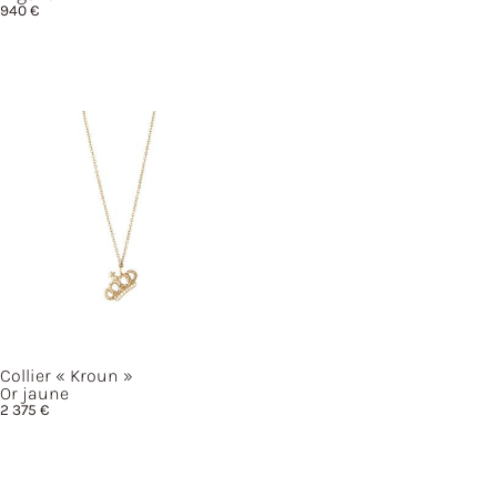
940
€
Collier
« Kroun »
Or jaune
2 375
€