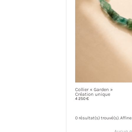
Collier
« Garden »
Création unique
4 250
€
0
résultat(s) trouvé(s). Affin
Aucun pr