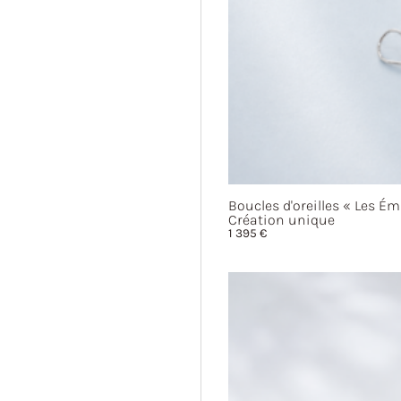
Boucles d'oreilles
« Les
Ém
Création unique
1 395
€