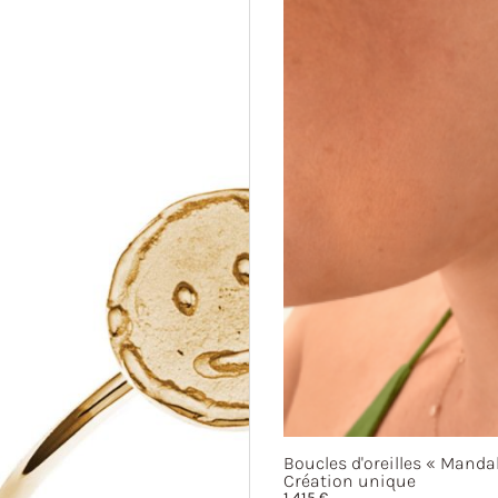
Boucles d'oreilles
« Mandal
Création unique
1 415
€