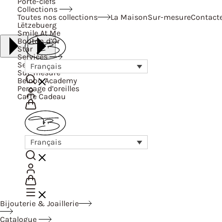
Porte-clefs
Collections
Toutes nos collections
La Maison
Sur-mesure
Contact
Lëtzebuerg
Smile At Me
Bouton d’Or
Star
Services
Services
Français
Sur-mesure
Belnou Academy
Perçage d’oreilles
Carte Cadeau
Français
Bijouterie & Joaillerie
Catalogue