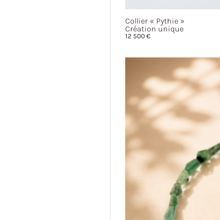
Collier
« Pythie »
Création unique
12 500
€