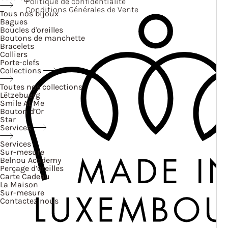
Politique de confidentialité
Conditions Générales de Vente
Tous nos bijoux
Bagues
Boucles d'oreilles
Boutons de manchette
Bracelets
Colliers
Porte-clefs
Collections
Toutes nos collections
Lëtzebuerg
Smile At Me
Bouton d’Or
Star
Services
Services
Sur-mesure
Belnou Academy
Perçage d’oreilles
Carte Cadeau
La Maison
Sur-mesure
Contactez nous