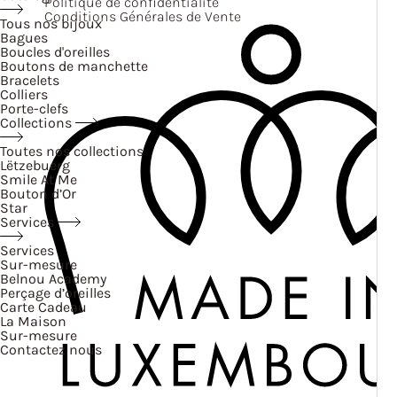
Politique de confidentialité
Conditions Générales de Vente
Tous nos bijoux
Bagues
Boucles d'oreilles
Boutons de manchette
Bracelets
Colliers
Porte-clefs
Collections
Toutes nos collections
Lëtzebuerg
Smile At Me
Bouton d’Or
Star
Services
Services
Sur-mesure
Belnou Academy
Perçage d’oreilles
Carte Cadeau
La Maison
Sur-mesure
Contactez nous